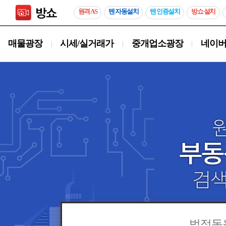
원격 AS
텐 자동설치
텐 인증설치
방쇼 설치
매물광장
시세/실거래가
중개업소광장
네이버
|
|
|